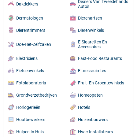
Dealers Van Tweedehands
Dakdekkers
Auto's
Dermatologen
Dierenartsen
Dierentrimmers
Dierenwinkels
E-Sigaretten En
Doe-Het-Zelfzaken
Accessoires
Elektriciens
Fast-Food Restaurants
Fietsenwinkels
Fitnessruimtes
Fotolaboratoria
Fruit- En Groentewinkels
Grondverzetbedrijven
Homeopaten
Horlogerieën
Hotels
Houtbewerkers
Huizenbouwers
Hulpen In Huis
Hvac-Installateurs