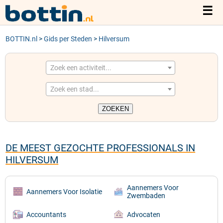
☰
BOTTIN.nl
TELEFOONGIDS
>
Gids per Steden
>
Hilversum
ACTIVITEITEN
Zoek een activiteit...
Zoek een stad...
STEDEN
DE MEEST GEZOCHTE PROFESSIONALS IN
HILVERSUM
Aannemers Voor
Aannemers Voor Isolatie
Zwembaden
Accountants
Advocaten