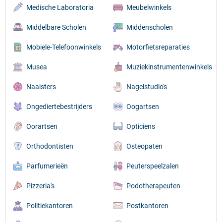
Medische Laboratoria
Meubelwinkels
Middelbare Scholen
Middenscholen
Mobiele-Telefoonwinkels
Motorfietsreparaties
Musea
Muziekinstrumentenwinkels
Naaisters
Nagelstudio's
Ongediertebestrijders
Oogartsen
Oorartsen
Opticiens
Orthodontisten
Osteopaten
Parfumerieën
Peuterspeelzalen
Pizzeria's
Podotherapeuten
Politiekantoren
Postkantoren