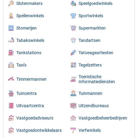
Slotenmakers
Speelgoedwinkels
Spellenwinkels
Sportwinkels
Stomerijen
Supermarkten
Tabakswinkels
Tandartsen
Tankstations
Tatoeageartiesten
Taxi's
Tegelzetters
Toeristische
Timmermannen
Informatiediensten
Tuincentra
Tuinmannen
Uitvaartcentra
Uitzendbureaus
Vastgoedadviseurs
Vastgoedbeheerbedrijven
Vastgoedontwikkelaars
Verfwinkels