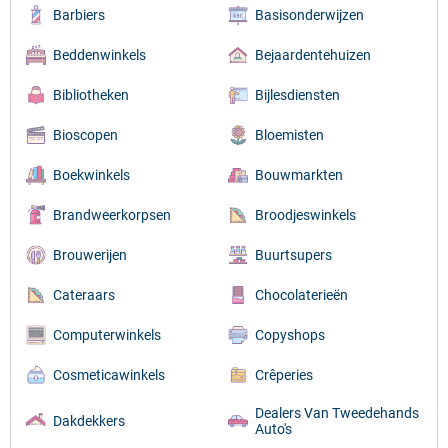
Barbiers
Basisonderwijzen
Beddenwinkels
Bejaardentehuizen
Bibliotheken
Bijlesdiensten
Bioscopen
Bloemisten
Boekwinkels
Bouwmarkten
Brandweerkorpsen
Broodjeswinkels
Brouwerijen
Buurtsupers
Cateraars
Chocolaterieën
Computerwinkels
Copyshops
Cosmeticawinkels
Crêperies
Dealers Van Tweedehands
Dakdekkers
Auto's