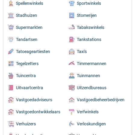
Spellenwinkels
Sportwinkels
Stadhuizen
Stomerijen
Supermarkten
Tabakswinkels
Tandartsen
Tankstations
Tatoeageartiesten
Taxi's
Tegelzetters
Timmermannen
Tuincentra
Tuinmannen
Uitvaartcentra
Uitzendbureaus
Vastgoedadviseurs
Vastgoedbeheerbedrijven
Vastgoedontwikkelaars
Verfwinkels
Verhuizers
Verloskundigen