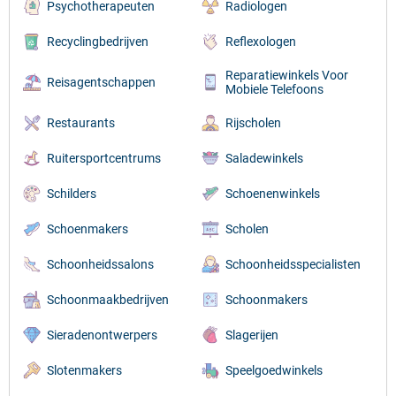
Psychotherapeuten
Radiologen
Recyclingbedrijven
Reflexologen
Reparatiewinkels Voor
Reisagentschappen
Mobiele Telefoons
Restaurants
Rijscholen
Ruitersportcentrums
Saladewinkels
Schilders
Schoenenwinkels
Schoenmakers
Scholen
Schoonheidssalons
Schoonheidsspecialisten
Schoonmaakbedrijven
Schoonmakers
Sieradenontwerpers
Slagerijen
Slotenmakers
Speelgoedwinkels