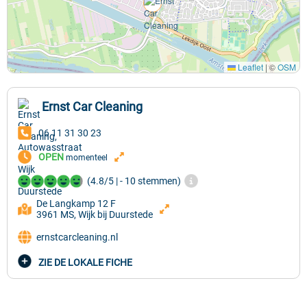
Leaflet
|
©
OSM
Ernst Car Cleaning
06 11 31 30 23
OPEN
momenteel
(4.8/5 | - 10 stemmen)
De Langkamp 12 F
3961 MS, Wijk bij Duurstede
ernstcarcleaning.nl
ZIE DE LOKALE FICHE