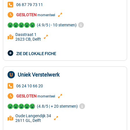
06 87 79 73 11
GESLOTEN
momenteel
(4.9/5 | - 10 stemmen)
Dasstraat 1
2623 CB, Delft
ZIE DE LOKALE FICHE
Uniek Verstelwerk
06 24 10 66 20
GESLOTEN
momenteel
(4.8/5 | + 20 stemmen)
Oude Langendijk 34
2611 GL, Delft