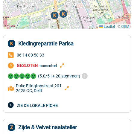
Leaflet
|
©
OSM
Kledingreparatie Parisa
06 14 80 58 33
GESLOTEN
momenteel
(5.0/5 | + 20 stemmen)
Duke Ellingtonstraat 201
2625 GC, Delft
ZIE DE LOKALE FICHE
Zijde & Velvet naaiatelier