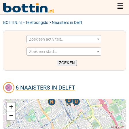
☰
BOTTIN.nl
TELEFOONGIDS
>
Telefoongids
>
Naaisters in Delft
ACTIVITEITEN
Zoek een activiteit...
Zoek een stad...
STEDEN
6 NAAISTERS IN DELFT
+
−